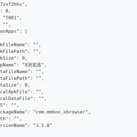
"7zxf2hhs",
: 0,
 "T001",
 "",
ionApps": [
kFileName": "",
kFilePath": "",
pkSize": 0,
ppName": "X浏览器",
taFileName": "",
taFilePath": "",
taSize": 0,
calApkFile": "",
calDataFile": "",
5": "",
ackageName": "com.mmbox.xbrowser",
th": "",
rsionName": "3.5.8"