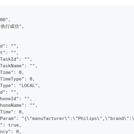
00",
命令执行成功",
d": "",
t": "",
TaskId": "",
TaskName": "",
Time": 0,
TimeType": 0,
Type": "LOCAL",
d": "",
honeId": "",
honeName": "",
Time": 0,
Param": "{\"manufacturer\":\"Philips\",\"brand\":
": true,
ncy": 0,