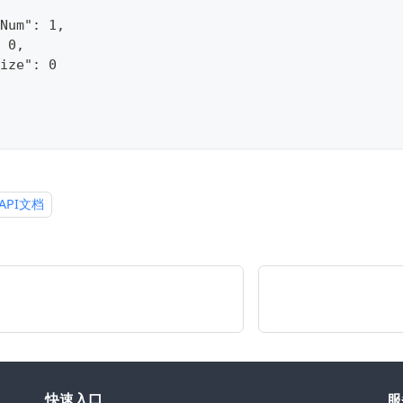
Num": 1,
 0,
ize": 0
API文档
快速入口
服