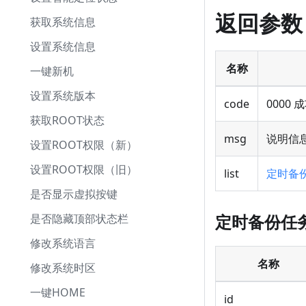
返回参数
获取系统信息
设置系统信息
名称
一键新机
设置系统版本
code
0000 
获取ROOT状态
msg
说明信
设置ROOT权限（新）
设置ROOT权限（旧）
list
定时备
是否显示虚拟按键
定时备份任
是否隐藏顶部状态栏
修改系统语言
名称
修改系统时区
一键HOME
id